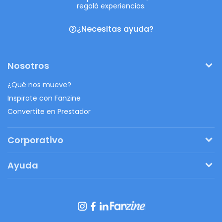
regalá experiencias.
¿Necesitas ayuda?
Nosotros
¿Qué nos mueve?
Inspirate con Fanzine
Convertite en Prestador
Corporativo
Pedí tu presupuesto
Ayuda
Regalos originales
¿Cómo funciona?
Ventajas de Fanbag
Preguntas frecuentes
Botón de arrepentimiento