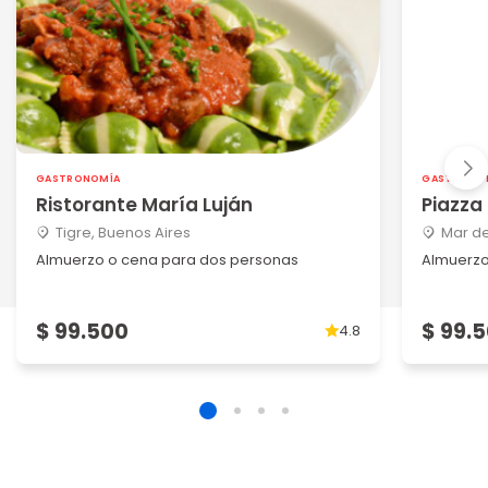
GASTRONOMÍA
GASTRONO
Ristorante María Luján
Piazza
Tigre, Buenos Aires
Mar de
Almuerzo o cena para dos personas
Almuerzo
$ 99.500
$ 99.
4.8