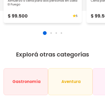
Almuerzo o cena para dos personas en Salta
Cena par
El Fuego
$ 99.500
$ 99.
5
Explorá otras categorías
Gastronomía
Aventura