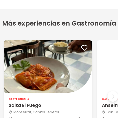
Más experiencias en Gastronomía
GASTRONOMÍA
GASTRONO
Salta El Fuego
Anselm
Monserrat, Capital Federal
San Te