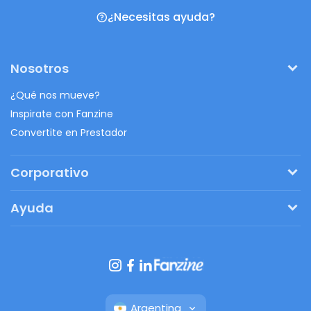
¿Necesitas ayuda?
Nosotros
¿Qué nos mueve?
Inspirate con Fanzine
Convertite en Prestador
Corporativo
Pedí tu presupuesto
Ayuda
Regalos originales
¿Cómo funciona?
Ventajas de Fanbag
Preguntas frecuentes
Botón de arrepentimiento
Argentina