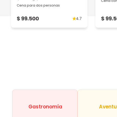
Cena con
22/08/2023
Cena para dos personas
Exelente servicio y el menú es variado y extenso, muy
Ver más
$ 99.500
$ 99.
4.7
Gastronomía
Aventu