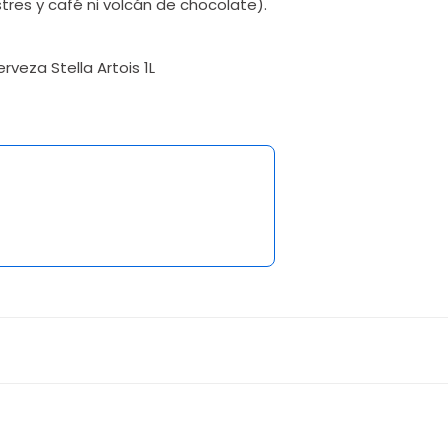
tres y café ni volcán de chocolate).
veza Stella Artois 1L
5 opiniones
5
varied...