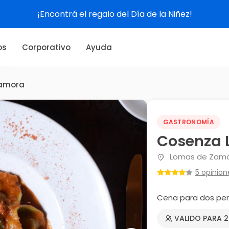
¡Encontrá el regalo del Día de la Niñez!
os
Corporativo
Ayuda
Zamora
GASTRONOMÍA
Cosenza 
Lomas de Zamor
5 opinion
Cena para dos pe
VALIDO PARA 