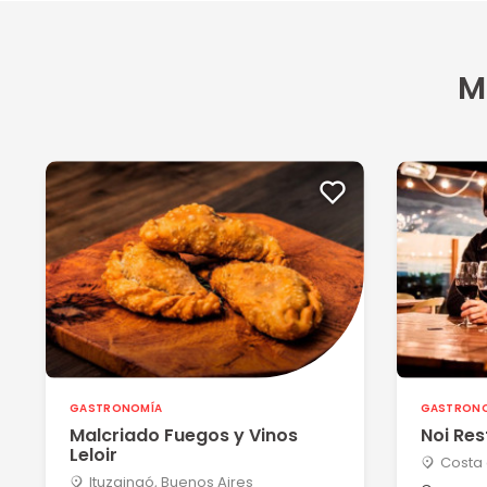
Mariano V
18/02/2025
M
Muy buena atención, la comida excelente. Todo salio m
Ver más
Evangelina G
13/03/2024
Excelente nível de la comida y atención del lugar
Aldo B
05/12/2023
Excelente todo!!! la cena espectacular , la atención de
Ver más
GASTRONOMÍA
GASTRON
Malcriado Fuegos y Vinos
Noi Res
Leloir
Costa 
Sebastián alberto M
Ituzaingó, Buenos Aires