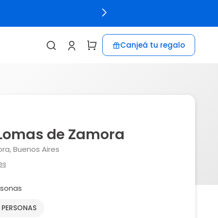
Canjeá tu regalo
Lomas de Zamora
a, Buenos Aires
es
rsonas
2 PERSONAS