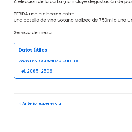
A elección de la carta (no incluye degustación de pos
BEBIDA una a elección entre
Una botella de vino Sotano Malbec de 750ml o una Cer
Servicio de mesa.
Datos útiles
www.restocosenza.com.ar
Tel. 2085-2508
Opiniones
Maximiliano T
Anterior
experiencia
11/03/2025
Disfrutamos mucho de la cena, la carta tiene una gran 
Ver más