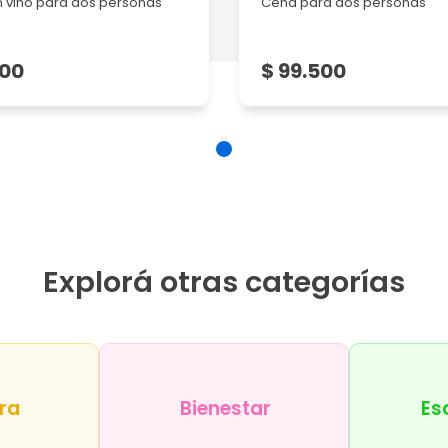
 vino para dos personas
Cena para dos personas
 recome...
500
$ 99.500
Explorá otras categorías
ra
Bienestar
Es