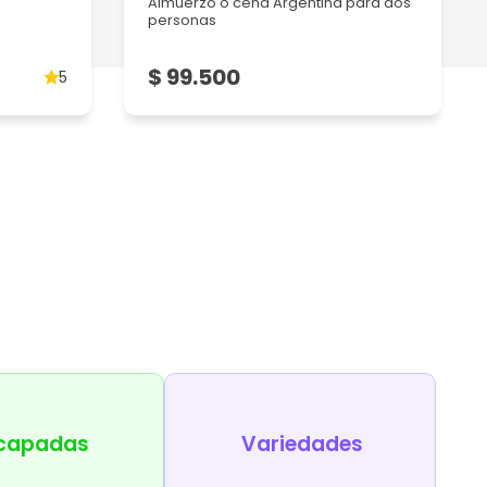
Almuerzo o cena Argentina para dos
personas
$ 99.500
5
capadas
Variedades