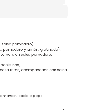
de salsa pomodoro).
a, pomodoro y jamón, gratinada).
e ternera en salsa pomodoro,
 aceitunas).
e ricota fritos, acompañados con salsa
.
la romana ni cacio e pepe.