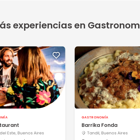
5
ás experiencias en Gastronom
uy bie...
5
5
l moz...
OMÍA
GASTRONOMÍA
taurant
Barrika Fonda
del Este, Buenos Aires
Tandil, Buenos Aires
4