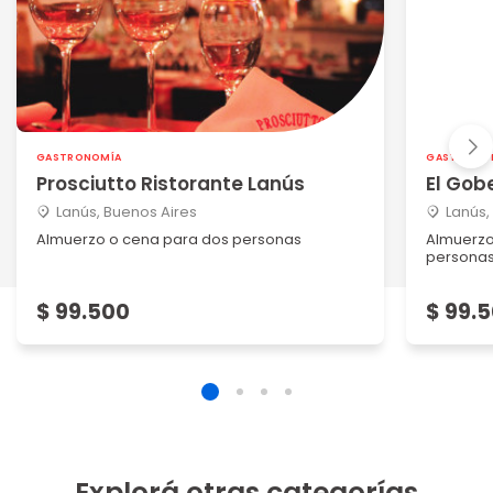
GASTRONOMÍA
GASTRONO
Prosciutto Ristorante Lanús
El Gob
Lanús, Buenos Aires
Lanús,
Almuerzo o cena para dos personas
Almuerzo
persona
$ 99.500
$ 99.
Explorá otras categorías