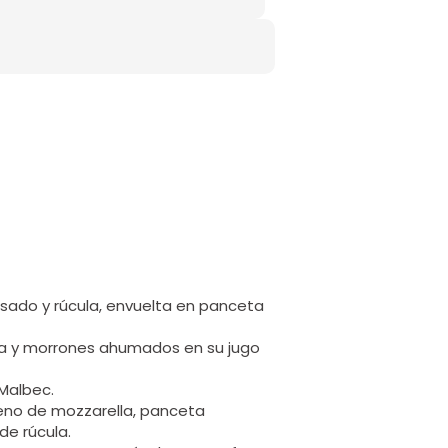
sado y rúcula, envuelta en panceta
eta y morrones ahumados en su jugo
 Malbec.
leno de mozzarella, panceta
e rúcula.