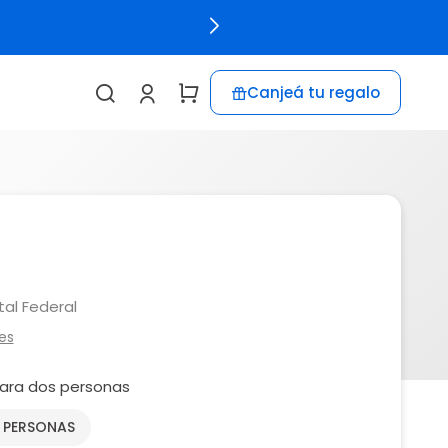
Canjeá tu regalo
al Federal
es
ara dos personas
2 PERSONAS