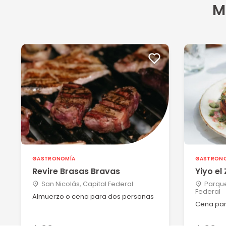
Fantástica experiencia, el menú, la atención, todo rea
M
Ver más
Victor F
16/10/2025
Seleccionamos un almuerzo en el restaurante Raíces 
Ver más
Maria jose C
29/09/2025
El lugar es muy acogedor, la atención excelente están 
Ver más
GASTRONOMÍA
GASTRON
Revire Brasas Bravas
Yiyo el
San Nicolás, Capital Federal
Parque
Victor F
Federal
Almuerzo o cena para dos personas
10/08/2025
Cena par
Raíces es un lugar muy acogedor y cálido. Los platos 
Ver más