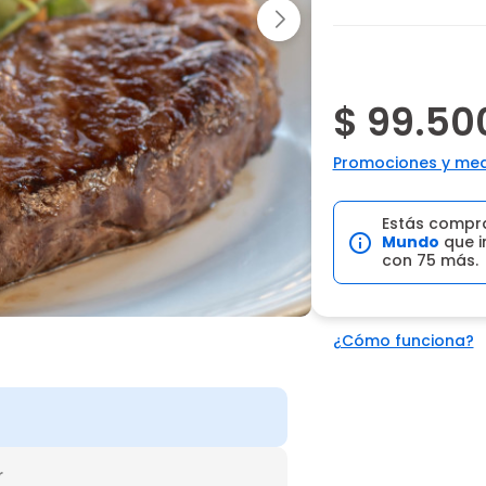
$ 99.50
Promociones y med
Estás compr
Mundo
que i
con 75 más.
¿Cómo funciona?
r