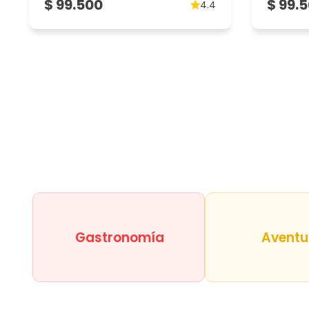
$ 99.500
$ 99.
4.4
Maria teresa M
05/08/2025
Excelente atención del personal todos muy amables
Gastronomía
Aventu