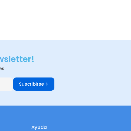
wsletter!
es.
Suscribirse
Ayuda