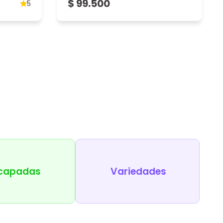
$ 99.500
5
capadas
Variedades