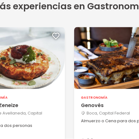
lmente...
ás experiencias en Gastronom
5
de Saaved...
5
predis...
OMÍA
GASTRONOMÍA
 Zeneize
Genovés
 Avellaneda, Capital
Boca, Capital Federal
5
Almuerzo o Cena para dos 
a dos personas
muy abu...