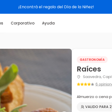
¡Encontrá el regalo del Día de la Niñez!
os
Corporativo
Ayuda
GASTRONOMÍA
Raíces
Saavedra, Capit
6 opinion
Almuerzo o cena p
VALIDO PARA 