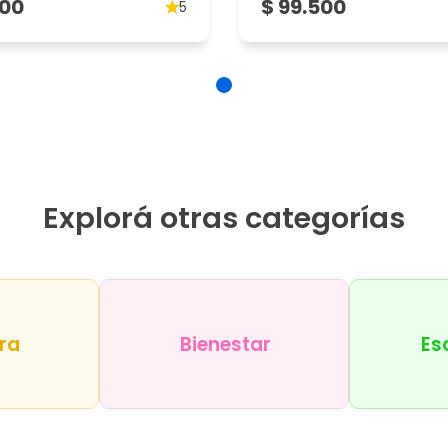
500
$ 99.500
5
4
Explorá otras categorías
ra
Bienestar
Es