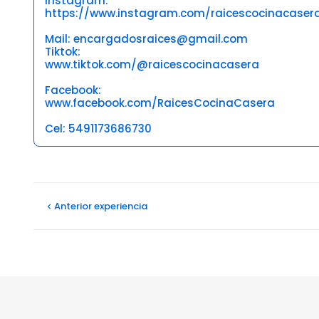
Instagram:
https://www.instagram.com/raicescocinacaser
Mail: encargadosraices@gmail.com
Tiktok:
www.tiktok.com/@raicescocinacasera
Facebook:
www.facebook.com/RaicesCocinaCasera
Cel: 5491173686730
Opiniones
Maria S
Anterior
experiencia
02/05/2026
Riquísima y abundante la comida. Y muy buena atenc
Daniela R
21/10/2025