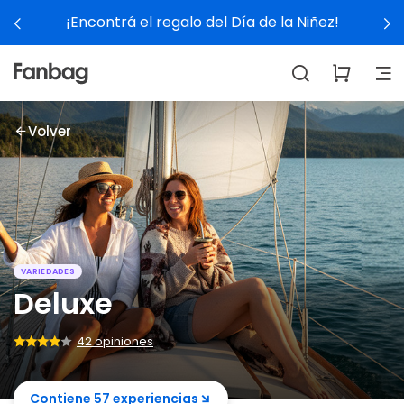
de la Niñez!
Ver experiencia
Volver
VARIEDADES
Deluxe
42 opiniones
Contiene 57 experiencias