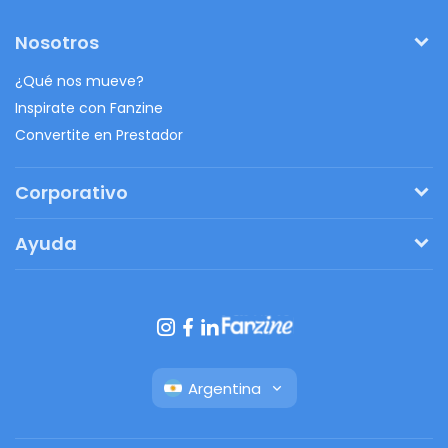
Nosotros
¿Qué nos mueve?
Inspirate con Fanzine
Convertite en Prestador
Corporativo
Pedí tu presupuesto
Ayuda
Regalos originales
¿Cómo funciona?
Ventajas de Fanbag
Preguntas frecuentes
Botón de arrepentimiento
Argentina