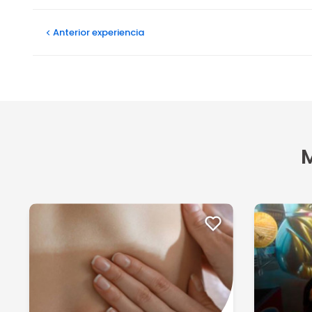
Patricia elena R
Anterior
experiencia
29/11/2025
Hola! Fue una hermosa experiencia, junto a mi hija com
Ver más
M