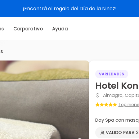
¡Encontrá el regalo del Día de la Niñez!
os
Corporativo
Ayuda
es
VARIEDADES
Hotel Kon
Almagro, Capita
1 opinion
Day Spa con masaj
VALIDO PARA 