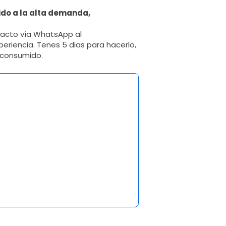
do a la alta demanda,
tacto vía WhatsApp al
eriencia. Tenes 5 dias para hacerlo,
 consumido.
1 opinión