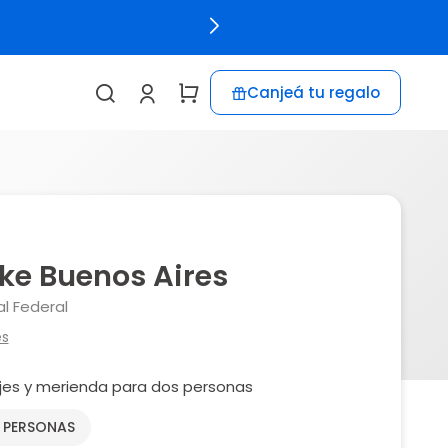
Canjeá tu regalo
ke Buenos Aires
l Federal
es
es y merienda para dos personas
2 PERSONAS