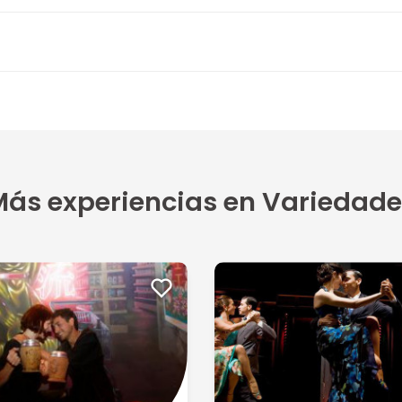
5
o rega...
ás experiencias en Variedade