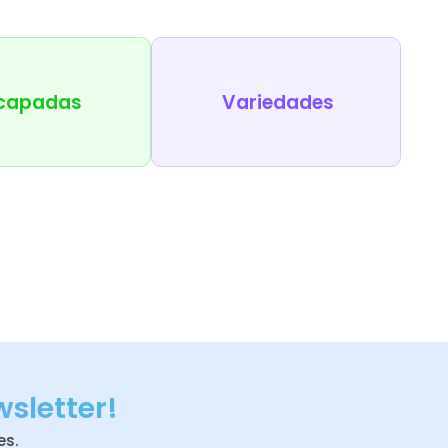
capadas
Variedades
wsletter!
es.