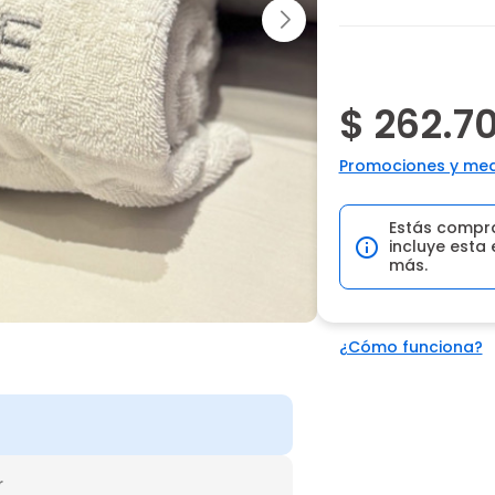
$ 262.7
Promociones y med
Estás compr
incluye esta 
más.
¿Cómo funciona?
r