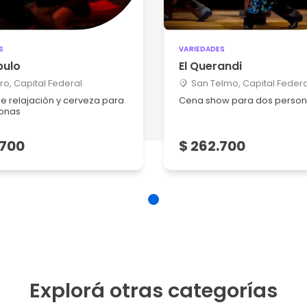
S
VARIEDADES
pulo
El Querandi
o, Capital Federal
San Telmo, Capital Federa
de relajación y cerveza para
Cena show para dos perso
onas
.700
$ 262.700
Explorá otras categorías