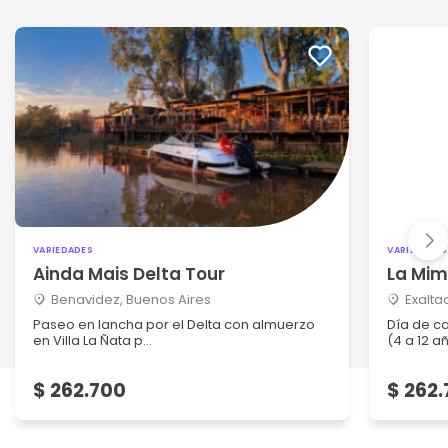
VARIEDADES
VARIEDADES
Ainda Mais Delta Tour
La Mi
Benavidez, Buenos Aires
Exalta
Paseo en lancha por el Delta con almuerzo
Día de c
en Villa La Ñata p...
(4 a 12 a
$ 262.700
$ 262