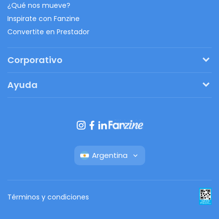
¿Qué nos mueve?
Inspirate con Fanzine
Convertite en Prestador
Corporativo
Pedí tu presupuesto
Ayuda
Regalos originales
¿Cómo funciona?
Ventajas de Fanbag
Preguntas frecuentes
Botón de arrepentimiento
Argentina
Términos y condiciones