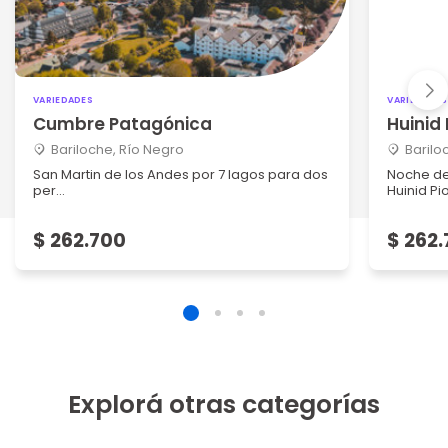
VARIEDADES
VARIEDADES
Cumbre Patagónica
Huinid
Bariloche, Río Negro
Barilo
San Martin de los Andes por 7 lagos para dos
Noche de
per...
Huinid Pi
$ 262.700
$ 262
Explorá otras categorías