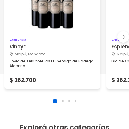
VARIEDADES
VARIEDADES
Vinoya
Esple
Maipú, Mendoza
Maipú
Envío de seis botellas El Enemigo de Bodega
Día de s
Aleanna
$ 262.700
$ 262
Explorá otras categorías