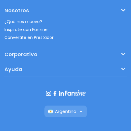
Nosotros
¿Qué nos mueve?
Inspirate con Fanzine
Convertite en Prestador
Corporativo
Pedí tu presupuesto
Ayuda
Regalos originales
¿Cómo funciona?
Ventajas de Fanbag
Preguntas frecuentes
Botón de arrepentimiento
Argentina