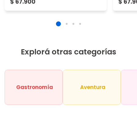
$ 67.900
$ 67.
Explorá otras categorías
Gastronomía
Aventura