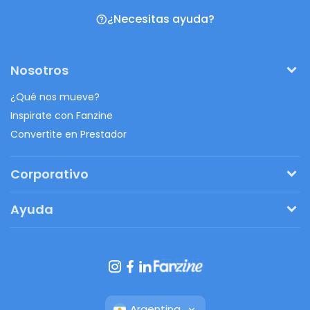
¿Necesitas ayuda?
Nosotros
¿Qué nos mueve?
Inspirate con Fanzine
Convertite en Prestador
Corporativo
Pedí tu presupuesto
Ayuda
Regalos originales
¿Cómo funciona?
Ventajas de Fanbag
Preguntas frecuentes
Botón de arrepentimiento
Argentina