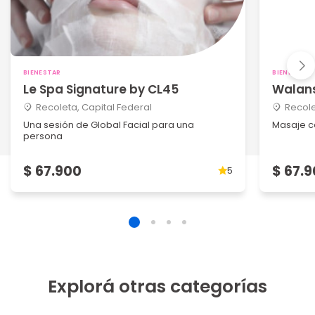
BIENESTAR
BIENESTAR
Le Spa Signature by CL45
Walans
Recoleta, Capital Federal
Recole
Una sesión de Global Facial para una
Masaje c
persona
$ 67.900
$ 67.
5
Explorá otras categorías