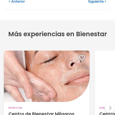
Anterior
Siguiente
Más experiencias en Bienestar
BIENESTAR
BIENESTAR
Centro de Bienestar Milagros
Centro