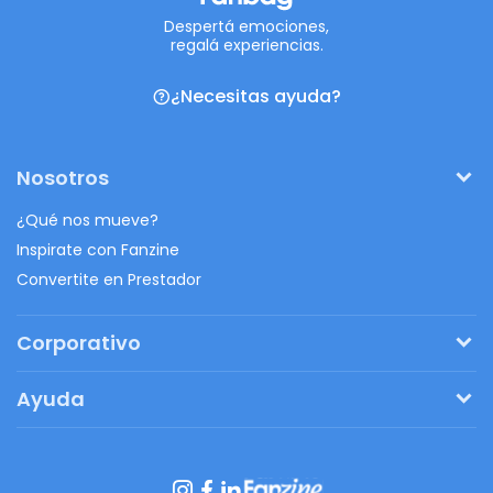
Despertá emociones,
regalá experiencias.
¿Necesitas ayuda?
Nosotros
¿Qué nos mueve?
Inspirate con Fanzine
Convertite en Prestador
Corporativo
Pedí tu presupuesto
Ayuda
Regalos originales
¿Cómo funciona?
Ventajas de Fanbag
Preguntas frecuentes