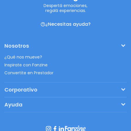
Despertá emociones,
regalá experiencias.
¿Necesitas ayuda?
Nosotros
¿Qué nos mueve?
Inspirate con Fanzine
Convertite en Prestador
Corporativo
Pedí tu presupuesto
Ayuda
Regalos originales
¿Cómo funciona?
Ventajas de Fanbag
Preguntas frecuentes