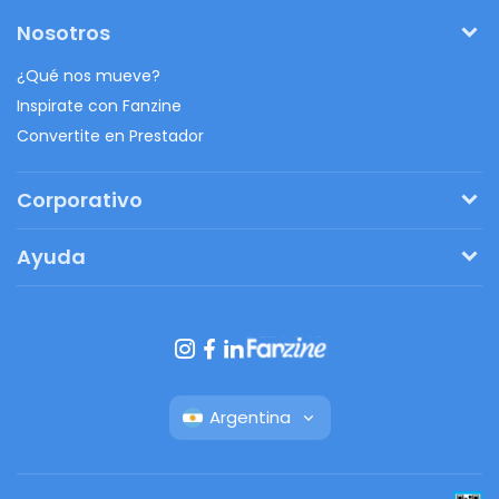
Nosotros
¿Qué nos mueve?
Inspirate con Fanzine
Convertite en Prestador
Corporativo
Pedí tu presupuesto
Ayuda
Regalos originales
¿Cómo funciona?
Ventajas de Fanbag
Preguntas frecuentes
Botón de arrepentimiento
Argentina