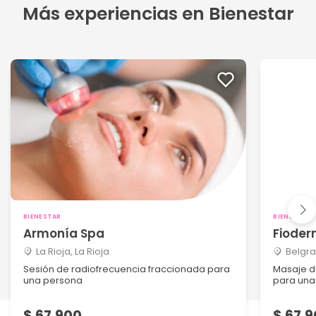
Más experiencias en Bienestar
BIENESTAR
BIENESTAR
Armonía Spa
Fioder
La Rioja, La Rioja
Belgra
Sesión de radiofrecuencia fraccionada para
Masaje d
una persona
para una
$ 67.900
$ 67.