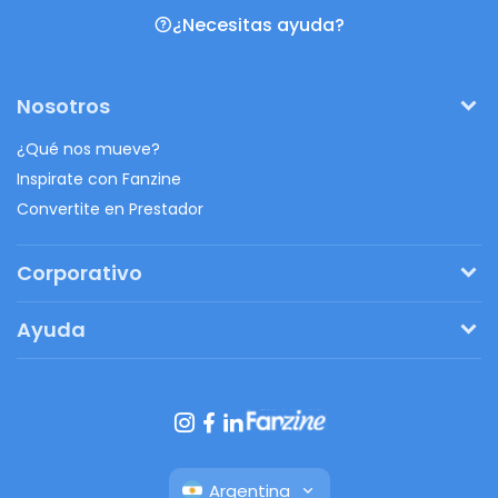
¿Necesitas ayuda?
Nosotros
¿Qué nos mueve?
Inspirate con Fanzine
Convertite en Prestador
Corporativo
Pedí tu presupuesto
Ayuda
Regalos originales
¿Cómo funciona?
Ventajas de Fanbag
Preguntas frecuentes
Botón de arrepentimiento
Argentina