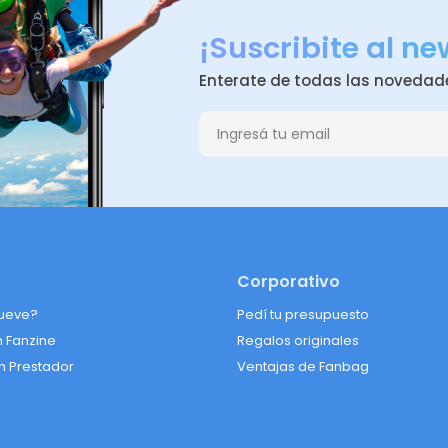
¡Suscribite al ne
Enterate de todas las novedad
Corporativo
ueve?
Pedí tu presupuesto
n Fanzine
Regalos originales
n Prestador
Ventajas de Fanbag