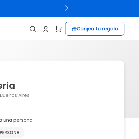
Canjeá tu regalo
eria
 Buenos Aires
a una persona
 PERSONA