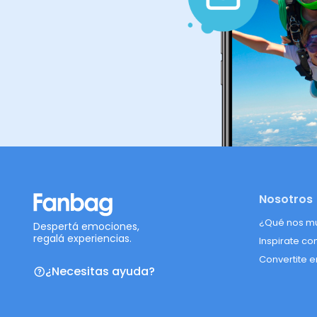
Nosotros
¿Qué nos m
Despertá emociones,
regalá experiencias.
Inspirate co
Convertite e
¿Necesitas ayuda?