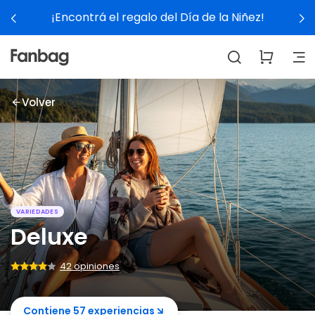
Ver experiencias
Volver
VARIEDADES
Deluxe
42 opiniones
Contiene 57 experiencias