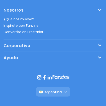
Nosotros
¿Qué nos mueve?
Inspirate con Fanzine
Convertite en Prestador
Corporativo
Pedí tu presupuesto
Ayuda
Regalos originales
¿Cómo funciona?
Ventajas de Fanbag
Preguntas frecuentes
Botón de arrepentimiento
Argentina