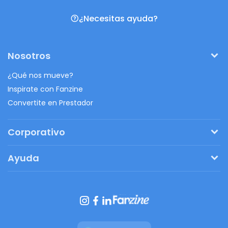
¿Necesitas ayuda?
Nosotros
¿Qué nos mueve?
Inspirate con Fanzine
Convertite en Prestador
Corporativo
Pedí tu presupuesto
Ayuda
Regalos originales
¿Cómo funciona?
Ventajas de Fanbag
Preguntas frecuentes
Botón de arrepentimiento