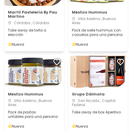
Marttí Pastelería By Pau
Mestizo Hummus
Martino
Villa Adelina , Buenos
Córdoba , Córdoba
Aires
Take away de torta a
Pack de siete hummus con
elección
cazuelas para una persona
Nueva
Nueva
Mestizo Hummus
Grupo Dálmata
Villa Adelina , Buenos
San Nicolás , Capital
Aires
Federal
Pack de pastas
Take away de box Aperitivo
untables para una persona
Nueva
Nueva