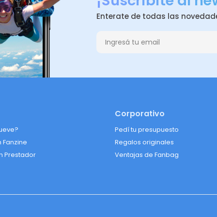
¡Suscribite al ne
Enterate de todas las novedad
Corporativo
ueve?
Pedí tu presupuesto
n Fanzine
Regalos originales
n Prestador
Ventajas de Fanbag