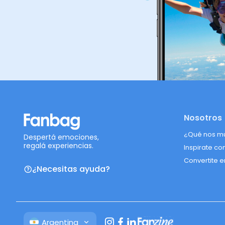
Nosotros
¿Qué nos m
Despertá emociones,
regalá experiencias.
Inspirate co
Convertite e
¿Necesitas ayuda?
Argentina