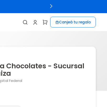
Canjeá tu regalo
a Chocolates - Sucursal
uiza
apital Federal