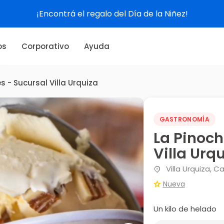
¡Encontrá el regalo del Día de la Niñez!
os
Corporativo
Ayuda
 - Sucursal Villa Urquiza
GASTRONOMÍA
La Pinoch
Villa Urq
Villa Urquiza, C
Nueva
Un kilo de helado