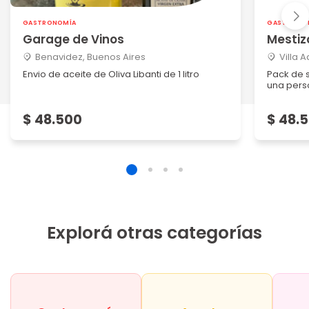
GASTRONOMÍA
GASTRONO
Garage de Vinos
Mesti
Benavidez, Buenos Aires
Villa 
Envio de aceite de Oliva Libanti de 1 litro
Pack de 
una per
$ 48.500
$ 48.
Explorá otras categorías