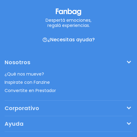
Despertá emociones,
regalá experiencias.
¿Necesitas ayuda?
Nosotros
¿Qué nos mueve?
Inspirate con Fanzine
Convertite en Prestador
Corporativo
Pedí tu presupuesto
Ayuda
Regalos originales
¿Cómo funciona?
Ventajas de Fanbag