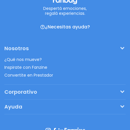
Despertá emociones,
regalá experiencias.
¿Necesitas ayuda?
Nosotros
¿Qué nos mueve?
Inspirate con Fanzine
Convertite en Prestador
Corporativo
Pedí tu presupuesto
Ayuda
Regalos originales
¿Cómo funciona?
Ventajas de Fanbag
Preguntas frecuentes