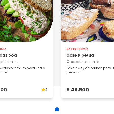
OMÍA
GASTRONOMÍA
od Food
Café Pipetuá
o, Santa Fe
Rosario, Santa Fe
 wraps premium para una o
Take away de brunch para 
onas
persona
500
$ 48.500
4