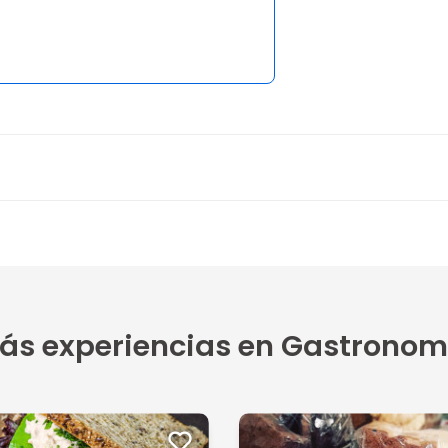
1 opinión
5
fue muy...
ás experiencias en Gastronom