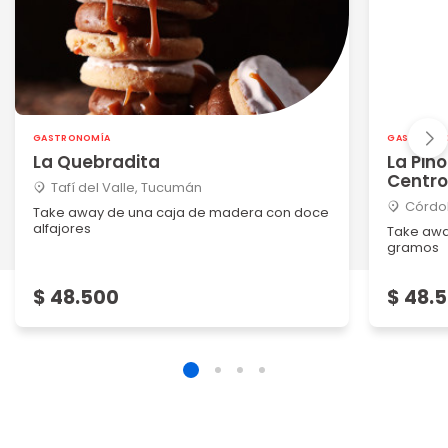
GASTRONOMÍA
GASTRONO
La Quebradita
La Pin
Centro
Tafí del Valle, Tucumán
Córdo
Take away de una caja de madera con doce
alfajores
Take awa
gramos
$ 48.500
$ 48.