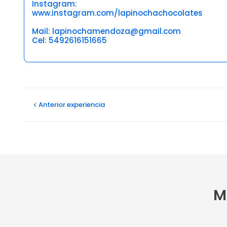
Instagram:
www.instagram.com/lapinochachocolates
Mail: lapinochamendoza@gmail.com
Cel: 5492616151665
Opiniones
Anterior
experiencia
M