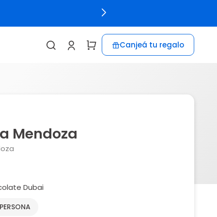
Canjeá tu regalo
ha Mendoza
doza
olate Dubai
 PERSONA