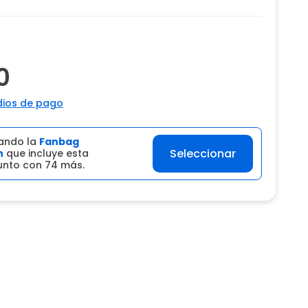
0
ios de pago
ando la
Fanbag
Seleccionar
n
que incluye esta
junto con 74 más.