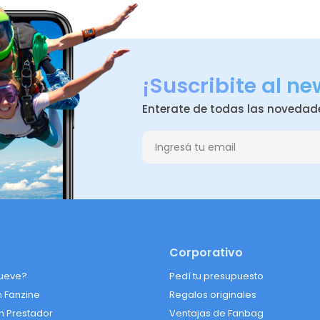
¡Suscribite al ne
Enterate de todas las novedad
Corporativo
ueve?
Pedí tu presupuesto
n Fanzine
Regalos originales
n Prestador
Ventajas de Fanbag