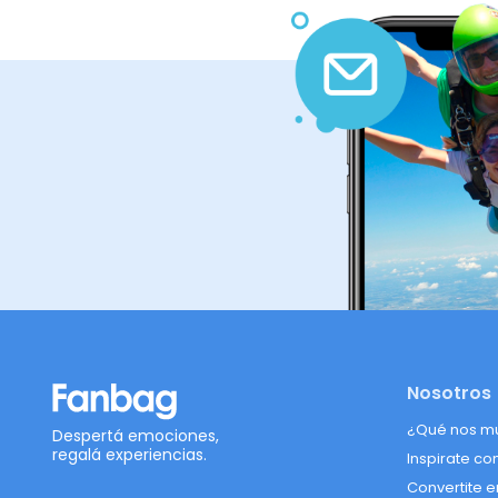
Nosotros
¿Qué nos m
Despertá emociones,
regalá experiencias.
Inspirate co
Convertite e