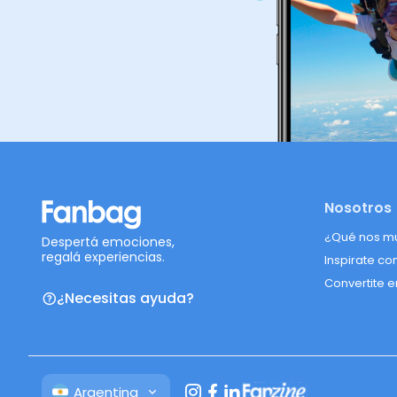
Nosotros
¿Qué nos m
Despertá emociones,
regalá experiencias.
Inspirate co
Convertite e
¿Necesitas ayuda?
Argentina