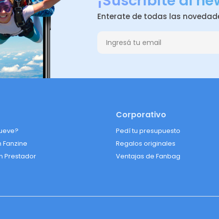
¡Suscribite al ne
Enterate de todas las novedad
Corporativo
ueve?
Pedí tu presupuesto
n Fanzine
Regalos originales
n Prestador
Ventajas de Fanbag