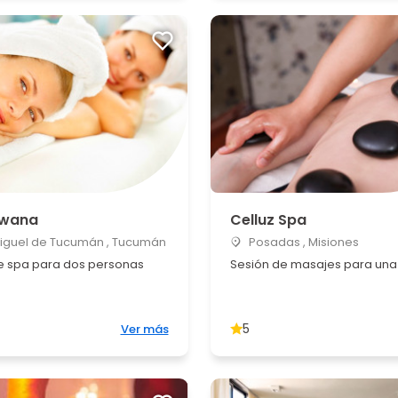
uwana
Celluz Spa
iguel de Tucumán , Tucumán
Posadas , Misiones
e spa para dos personas
Sesión de masajes para una
5
Ver más