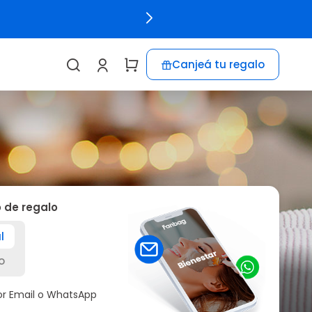
Canjeá tu regalo
o de regalo
l
o
por Email o WhatsApp