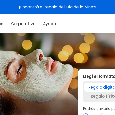
Ver experiencias
os
Corporativo
Ayuda
Elegí el format
Regalo digita
Regalo físic
Podrás enviarlo 