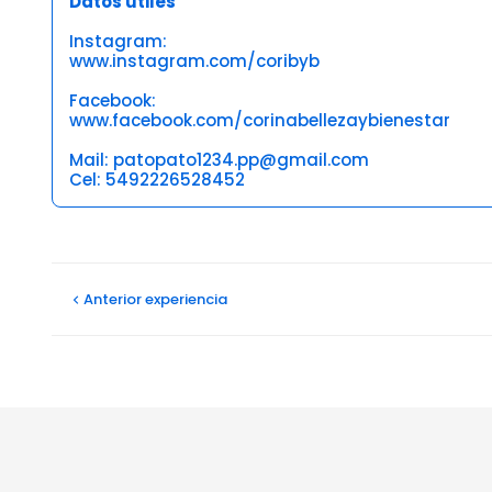
Datos útiles
Instagram:
www.instagram.com/coribyb
Facebook:
www.facebook.com/corinabellezaybienestar
Mail: patopato1234.pp@gmail.com
Cel: 5492226528452
Opiniones
Anterior
experiencia