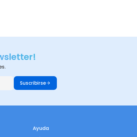
wsletter!
es.
Suscribirse
Ayuda