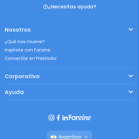
¿Necesitas ayuda?
Nosotros
¿Qué nos mueve?
Inspirate con Fanzine
Convertite en Prestador
Corporativo
Pedí tu presupuesto
Ayuda
Regalos originales
¿Cómo funciona?
Ventajas de Fanbag
Preguntas frecuentes
Botón de arrepentimiento
Argentina