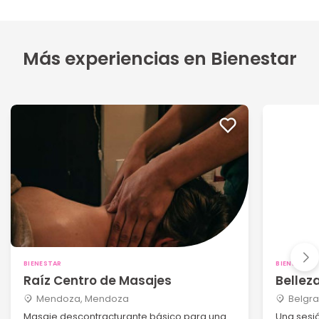
Más experiencias en Bienestar
BIENESTAR
BIENESTAR
Raíz Centro de Masajes
Bellez
Mendoza, Mendoza
Belgra
Masaje descontracturante básico para una
Una sesi