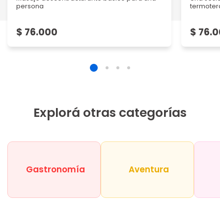
persona
termotera
$ 76.000
$ 76.
Explorá otras categorías
Gastronomía
Aventura