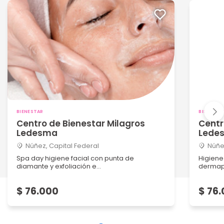
BIENESTAR
BIENESTA
Centro de Bienestar Milagros
Centr
Ledesma
Lede
Núñez, Capital Federal
Núñe
Spa day higiene facial con punta de
Higiene
diamante y exfoliación e...
dermape
$ 76.000
$ 76