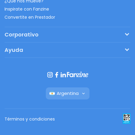
¿Qué nos mueve?
Inspirate con Fanzine
Convertite en Prestador
Corporativo
Pedí tu presupuesto
Ayuda
Regalos originales
¿Cómo funciona?
Ventajas de Fanbag
Preguntas frecuentes
Botón de arrepentimiento
Argentina
Términos y condiciones