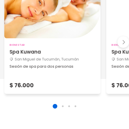
BIENESTAR
BIENESTAR
Spa Kuwana
Spa K
San Miguel de Tucumán, Tucumán
San M
Sesión de spa para dos personas
Sesión d
$ 76.000
$ 76.