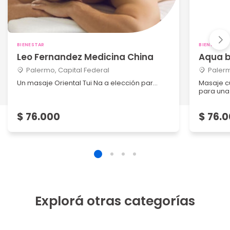
BIENESTAR
BIENESTAR
Leo Fernandez Medicina China
Aqua b
Palermo, Capital Federal
Palerm
Un masaje Oriental Tui Na a elección par...
Masaje c
para una
$ 76.000
$ 76.
Explorá otras categorías