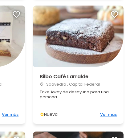
Bilbo Café Larralde
al
Saavedra , Capital Federal
Take Away de desayuno para una
persona
Nueva
Ver más
Ver más