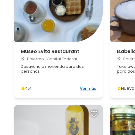
Museo Evita Restaurant
Isabell
Palermo , Capital Federal
Palerm
Desayuno o merienda para dos
Take awa
personas
para dos
4.4
Nueva
Ver más