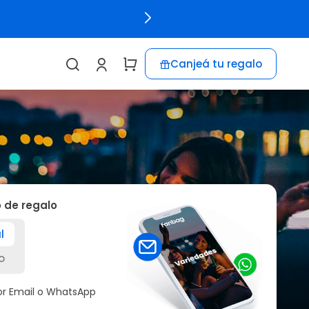
Canjeá tu regalo
o de regalo
l
o
por Email o WhatsApp