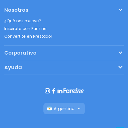
Nosotros
¿Qué nos mueve?
Inspirate con Fanzine
Convertite en Prestador
Corporativo
Pedí tu presupuesto
Ayuda
Regalos originales
¿Cómo funciona?
Ventajas de Fanbag
Preguntas frecuentes
Botón de arrepentimiento
Argentina