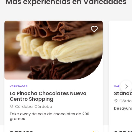
Más experiencias en Variedades
VARIEDADES
VARIEDADES
La Pinocha Chocolates Nuevo
Stand
Centro Shopping
Córdo
Córdoba, Córdoba
Desayuno
Take away de caja de chocolates de 200
gramos