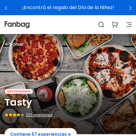
a de la Niñez!
Ver experienc
Volver
GASTRONOMÍA
Tasty
221 opiniones
Contiene 57 experiencias