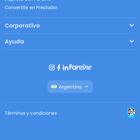
Convertite en Prestador
Corporativo
Pedí tu presupuesto
Ayuda
Regalos originales
¿Cómo funciona?
Ventajas de Fanbag
Preguntas frecuentes
Botón de arrepentimiento
Argentina
Términos y condiciones