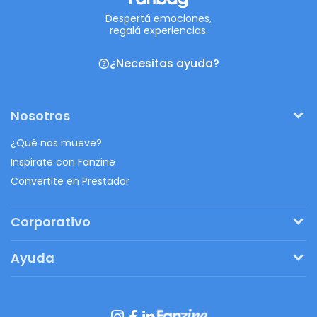
Despertá emociones,
regalá experiencias.
¿Necesitas ayuda?
Nosotros
¿Qué nos mueve?
Inspirate con Fanzine
Convertite en Prestador
Corporativo
Pedí tu presupuesto
Ayuda
Regalos originales
¿Cómo funciona?
Ventajas de Fanbag
Preguntas frecuentes