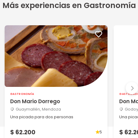
Más experiencias en Gastronomía
GASTRONOMÍA
GASTRONO
Don Mario Dorrego
Don Ma
Guaymallén, Mendoza
Godoy
Una picada para dos personas
Una pica
$ 62.200
$ 62.
5