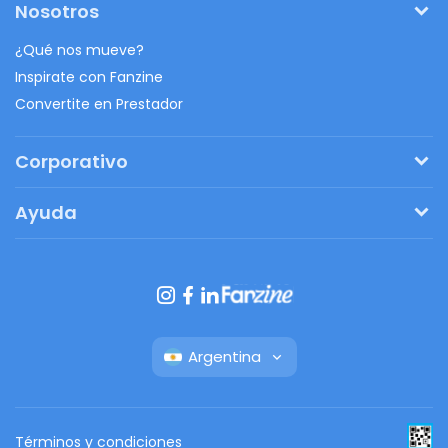
Nosotros
¿Qué nos mueve?
Inspirate con Fanzine
Convertite en Prestador
Corporativo
Pedí tu presupuesto
Ayuda
Regalos originales
¿Cómo funciona?
Ventajas de Fanbag
Preguntas frecuentes
Botón de arrepentimiento
Argentina
Términos y condiciones