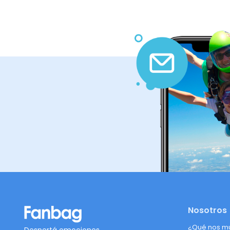
Nosotros
¿Qué nos m
Despertá emociones,