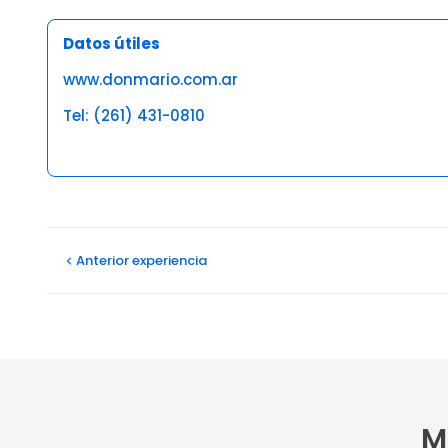
Datos útiles
www.donmario.com.ar
Tel: (261) 431-0810
Opiniones
Carolina M
Anterior
experiencia
31/12/2025
Excelente la comida y el servicio muy recomendable
M