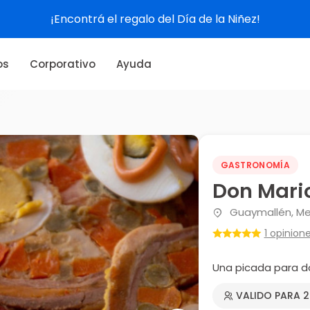
¡Encontrá el regalo del Día de la Niñez!
os
Corporativo
Ayuda
GASTRONOMÍA
Don Mari
Guaymallén, M
1 opinion
Una picada para d
VALIDO PARA 