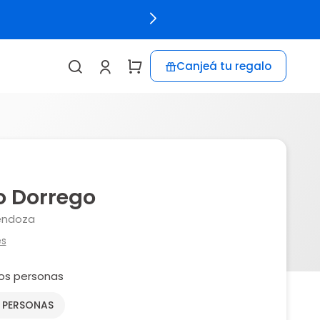
Canjeá tu regalo
o Dorrego
endoza
es
os personas
2 PERSONAS