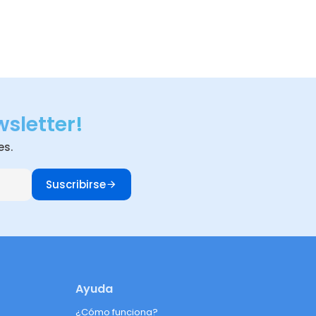
wsletter!
es.
Suscribirse
Ayuda
¿Cómo funciona?