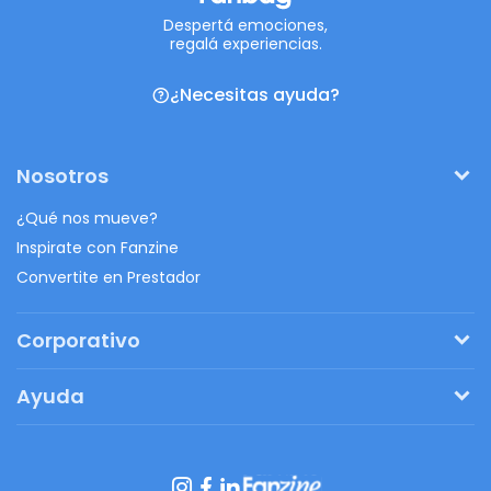
Despertá emociones,
regalá experiencias.
¿Necesitas ayuda?
Nosotros
¿Qué nos mueve?
Inspirate con Fanzine
Convertite en Prestador
Corporativo
Pedí tu presupuesto
Ayuda
Regalos originales
¿Cómo funciona?
Ventajas de Fanbag
Preguntas frecuentes