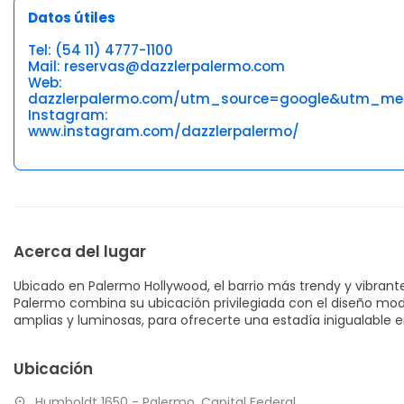
Datos útiles
Tel: (54 11) 4777-1100
Mail: reservas@dazzlerpalermo.com
Web:
dazzlerpalermo.com/utm_source=google&utm_m
Instagram:
www.instagram.com/dazzlerpalermo/
Acerca del lugar
Ubicado en Palermo Hollywood, el barrio más trendy y vibran
Palermo combina su ubicación privilegiada con el diseño mod
amplias y luminosas, para ofrecerte una estadía inigualable 
Ubicación
Humboldt 1650 - Palermo, Capital Federal