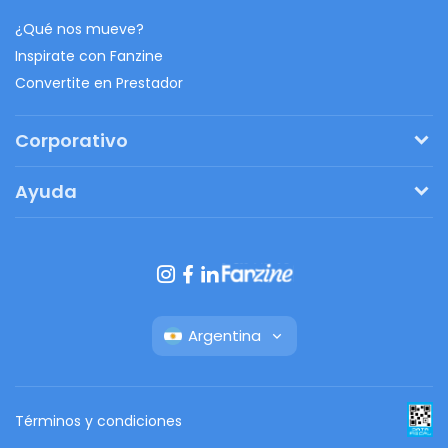
¿Qué nos mueve?
Inspirate con Fanzine
Convertite en Prestador
Corporativo
Pedí tu presupuesto
Ayuda
Regalos originales
¿Cómo funciona?
Ventajas de Fanbag
Preguntas frecuentes
Botón de arrepentimiento
Argentina
Términos y condiciones