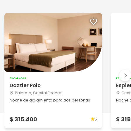
ESCAPADAS
ESCAPAD
Dazzler Polo
Esple
Palermo, Capital Federal
Cent
Noche de alojamiento para dos personas
Noche 
$ 315.400
$ 31
5