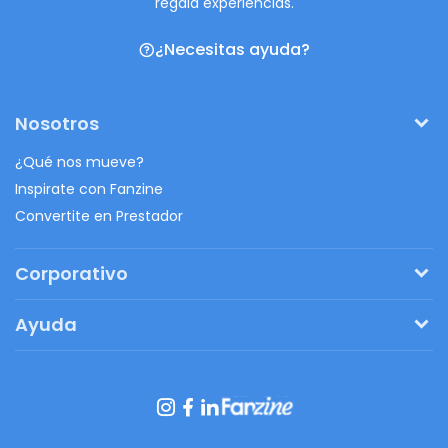
regalá experiencias.
¿Necesitas ayuda?
Nosotros
¿Qué nos mueve?
Inspirate con Fanzine
Convertite en Prestador
Corporativo
Pedí tu presupuesto
Ayuda
Regalos originales
¿Cómo funciona?
Ventajas de Fanbag
Preguntas frecuentes
Botón de arrepentimiento