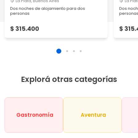
La Plata, Buenos Aires
La Pla
Dos noches de alojamiento para dos
Dos noch
personas
persona
$ 315.400
$ 315
Explorá otras categorías
Gastronomía
Aventura