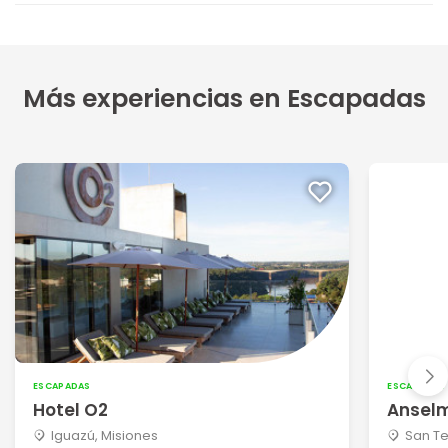
Más experiencias en Escapadas
ESCAPADAS
ESCAPADAS
Hotel O2
Anselm
Iguazú, Misiones
San Te