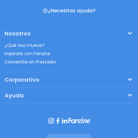
¿Necesitas ayuda?
Nosotros
¿Qué nos mueve?
Inspirate con Fanzine
Convertite en Prestador
Corporativo
Pedí tu presupuesto
Ayuda
Regalos originales
¿Cómo funciona?
Ventajas de Fanbag
Preguntas frecuentes
Botón de arrepentimiento