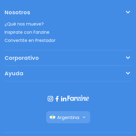
Nosotros
¿Qué nos mueve?
Inspirate con Fanzine
Convertite en Prestador
Corporativo
Pedí tu presupuesto
Ayuda
Regalos originales
¿Cómo funciona?
Ventajas de Fanbag
Preguntas frecuentes
Botón de arrepentimiento
Argentina