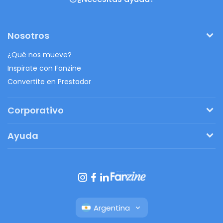
Nosotros
¿Qué nos mueve?
Inspirate con Fanzine
Convertite en Prestador
Corporativo
Pedí tu presupuesto
Ayuda
Regalos originales
¿Cómo funciona?
Ventajas de Fanbag
Preguntas frecuentes
Botón de arrepentimiento
Argentina