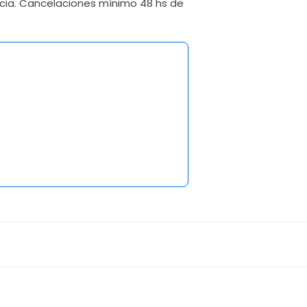
ncia. Cancelaciones mínimo 48 hs de
1 opinión
3
efi...