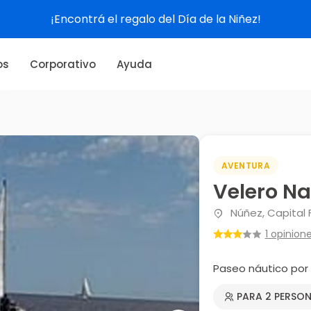
¡Encontrá el regalo del Día de la Niñez!
os
Corporativo
Ayuda
AVENTURA
Velero Na
Núñez, Capital 
1 opinion
Paseo náutico por 
PARA 2 PERSO