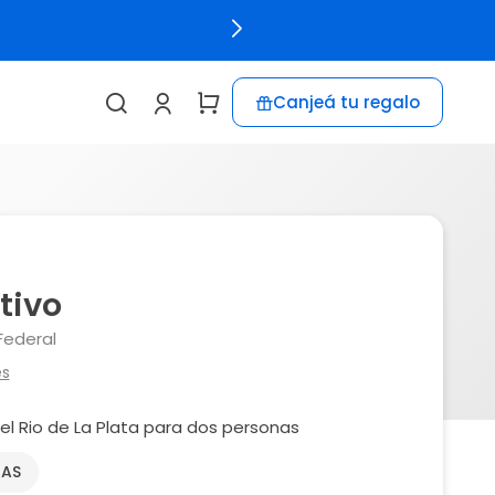
Canjeá tu regalo
tivo
Federal
es
el Rio de La Plata para dos personas
NAS