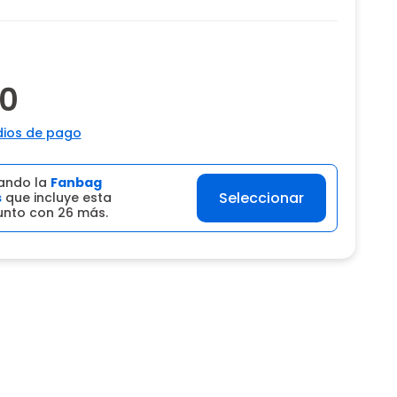
00
ios de pago
ando la
Fanbag
Seleccionar
s
que incluye esta
junto con 26 más.