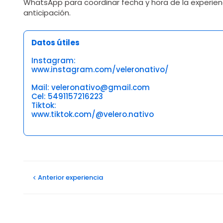
WhatsApp para coordinar fecha y hora de la experie
anticipación.
Datos útiles
Instagram:
www.instagram.com/veleronativo/
Mail: veleronativo@gmail.com
Cel: 5491157216223
Tiktok:
www.tiktok.com/@velero.nativo
Opiniones
Diego D
Anterior
experiencia
05/08/2026
El paseo es excelente, la coordinación del horario fue d
Ver más