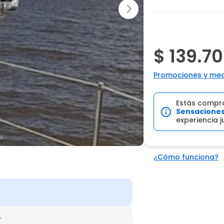
$ 139.7
Promociones y med
Estás compr
Sensacione
experiencia 
¿Cómo funciona?
r