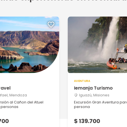
AVENTURA
ravel
Iemanja Turismo
afael, Mendoza
Iguazú, Misiones
sión al Cañon del Atuel
Excursión Gran Aventura par
 personas
persona
700
$ 139.700