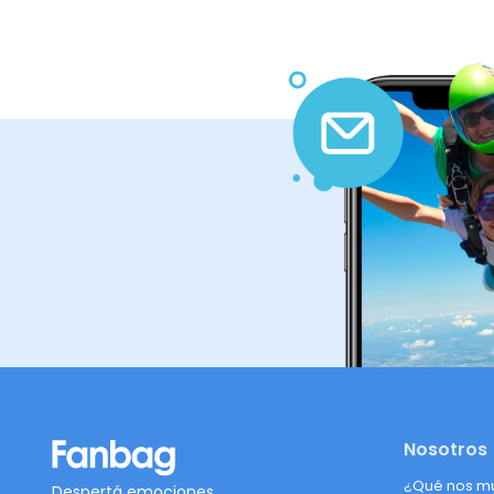
Nosotros
¿Qué nos m
Despertá emociones,