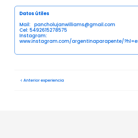
Datos útiles
Mail: pancholujanwilliams@gmail.com
Cel: 5492615278575
Instagram:
www.instagram.com/argentinaparapente/?hl=e
Opiniones
Anterior
experiencia