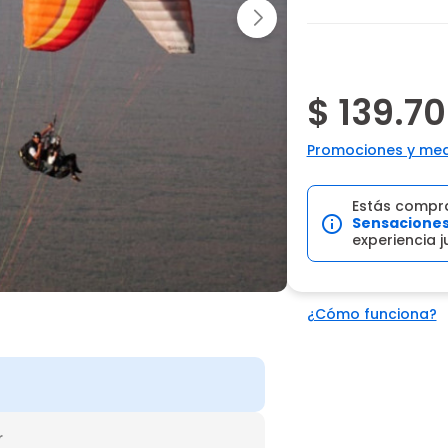
$ 139.7
Promociones y med
Estás compr
Sensacione
experiencia 
¿Cómo funciona?
r