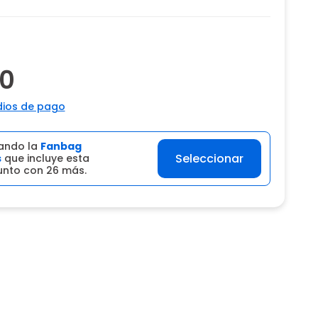
00
ios de pago
ando la
Fanbag
Seleccionar
s
que incluye esta
junto con 26 más.