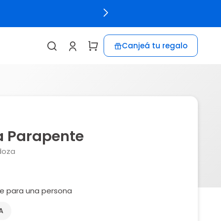
Canjeá tu regalo
a Parapente
doza
e para una persona
A