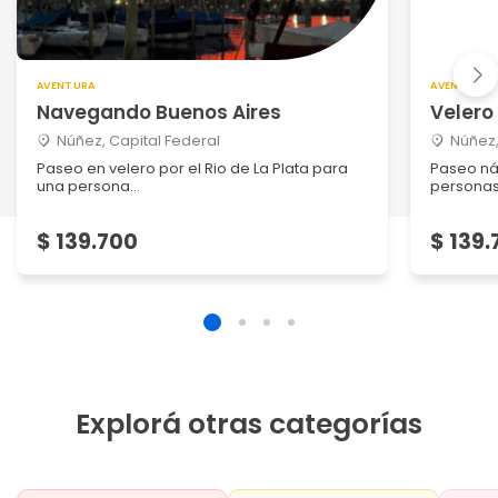
AVENTURA
AVENTURA
Navegando Buenos Aires
Velero
Núñez, Capital Federal
Núñez,
Paseo en velero por el Rio de La Plata para
Paseo náu
una persona...
persona
$ 139.700
$ 139
Explorá otras categorías