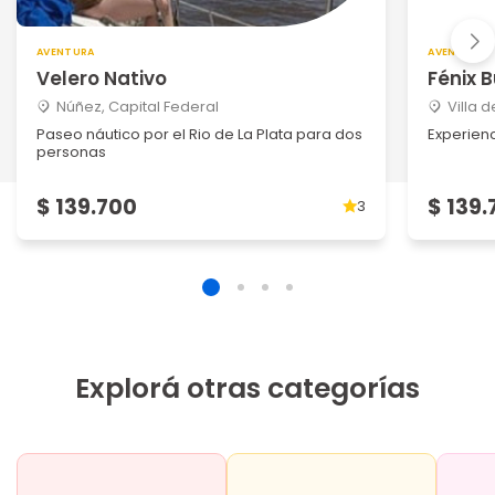
AVENTURA
AVENTURA
Velero Nativo
Fénix B
Núñez, Capital Federal
Villa 
Paseo náutico por el Rio de La Plata para dos
Experien
personas
$ 139.700
$ 139
3
Explorá otras categorías